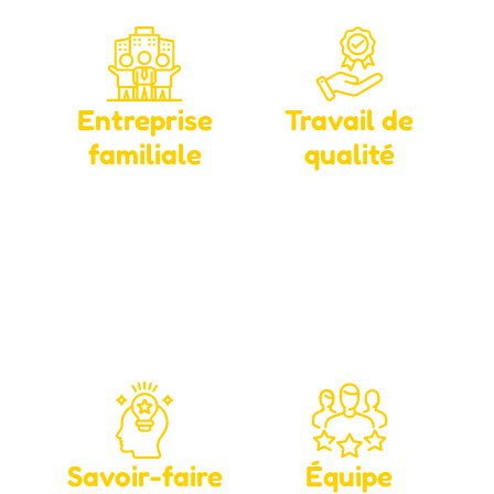
Entreprise
Travail de
familiale
qualité
Entreprise à taille
Interventions soignées
humaine implantée à
en toiture, isolation,
Dachstein depuis plus
tôlerie, Velux et
de 35 ans, avec
panneaux solaires,
proximité, confiance et
adaptées à chaque
accompagnement
besoin.
personnalisé.
Savoir-faire
Équipe