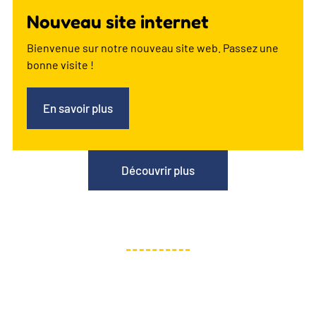
Nouveau site internet
Bienvenue sur notre nouveau site web. Passez une
bonne visite !
En savoir plus
Découvrir plus
Nos valeurs
Notre équipe s’appuie sur des valeurs qui guident
chacune de ses interventions afin de vous garantir
des prestations fiables, durables et adaptées à vos
attentes.