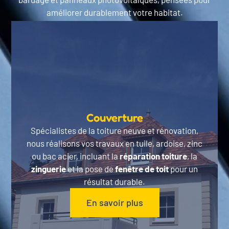
améliorer durablement votre habitat.
Couverture
Spécialistes de la toiture neuve et rénovation,
nous réalisons vos travaux en tuile, ardoise, zinc
ou bac acier, incluant la
réparation toiture
, la
zinguerie
et la pose de
fenêtre de toit
pour un
résultat durable.
En savoir plus