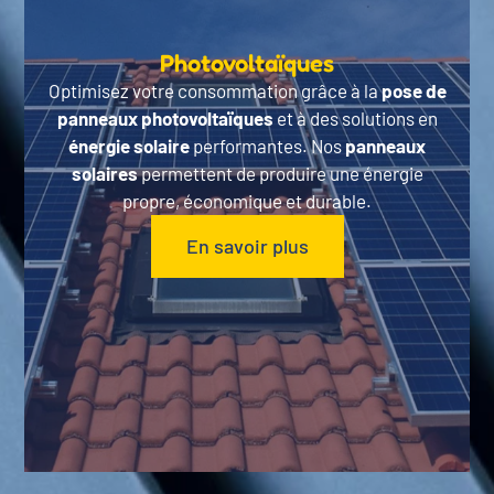
Photovoltaïques
Optimisez votre consommation grâce à la
pose de
panneaux photovoltaïques
et à des solutions en
énergie solaire
performantes. Nos
panneaux
solaires
permettent de produire une énergie
propre, économique et durable.
En savoir plus