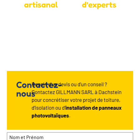
artisanal
d’experts
Savoir-faire artisanal
Équipe d’experts formés
reconnu, combinant
et expérimentés,
expérience, précision et
travaillant en entreprise
techniques fiables pour
à taille humaine pour un
des réalisations
suivi rigoureux.
durables.
Contactez-
Besoin d’un devis ou d’un conseil ?
nous
Contactez GILLMANN SARL à Dachstein
pour concrétiser votre projet de toiture,
d’isolation ou d’
installation de panneaux
photovoltaïques
.
Nom et Prénom