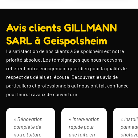
Avis clients GILLMANN
SARL à Geispolsheim
La satisfaction de nos clients à Geispolsheim est notre
priorité absolue. Les témoignages que nous recevons
reflètent notre engagement quotidien pour la qualité, le
respect des délais et l’écoute. Découvrez les avis de
particuliers et professionnels qui nous ont fait confiance
pour leurs travaux de couverture.
« Rénovation
« Intervention
« Instal
complète de
rapide pour
pannea
notre toiture
une fuite en
photovo