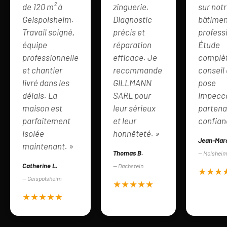
de 120 m² à
zinguerie.
sur not
Geispolsheim.
Diagnostic
bâtimen
Travail soigné,
précis et
profess
équipe
réparation
Étude
professionnelle
efficace. Je
complèt
et chantier
recommande
conseil 
livré dans les
GILLMANN
pose
délais. La
SARL pour
impecca
maison est
leur sérieux
partena
parfaitement
et leur
confian
isolée
honnêteté. »
Jean-Marc
maintenant. »
Thomas B.
— Molshei
Catherine L.
— Dachstein
★★★
— Geispolsheim
★★★★★
★★★★★