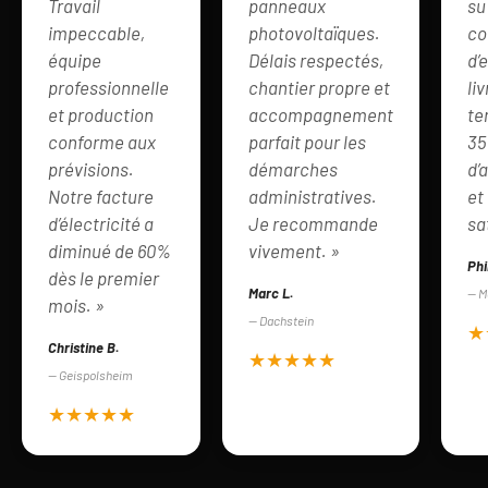
Travail
panneaux
su
impeccable,
photovoltaïques.
co
équipe
Délais respectés,
d’
professionnelle
chantier propre et
li
et production
accompagnement
te
conforme aux
parfait pour les
3
prévisions.
démarches
d’
Notre facture
administratives.
et
d’électricité a
Je recommande
sa
diminué de 60%
vivement. »
Phi
dès le premier
Marc L.
— M
mois. »
— Dachstein
★
Christine B.
★★★★★
— Geispolsheim
★★★★★