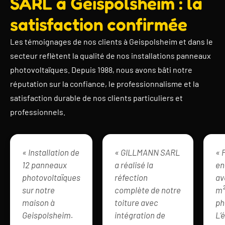
SARL à Geispolsheim : la
satisfaction confirmée
Les témoignages de nos clients à Geispolsheim et dans le
secteur reflètent la qualité de nos installations panneaux
photovoltaïques. Depuis 1988, nous avons bâti notre
réputation sur la confiance, le professionnalisme et la
satisfaction durable de nos clients particuliers et
professionnels.
« Installation de
« GILLMANN SARL
« 
12 panneaux
a réalisé la
en
photovoltaïques
réfection
av
sur notre
complète de notre
m²
maison à
toiture avec
ph
Geispolsheim.
intégration de
L’