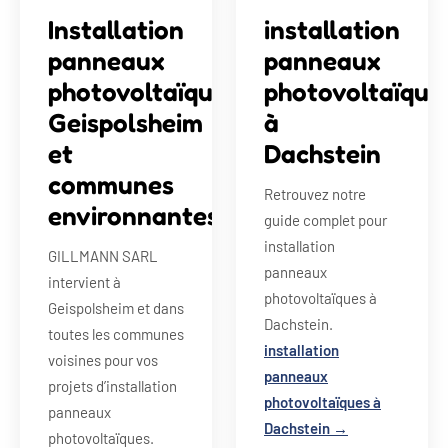
Installation
installation
panneaux
panneaux
photovoltaïques
photovoltaïque
Geispolsheim
à
et
Dachstein
communes
Retrouvez notre
environnantes
guide complet pour
installation
GILLMANN SARL
panneaux
intervient à
photovoltaïques à
Geispolsheim et dans
Dachstein.
toutes les communes
installation
voisines pour vos
panneaux
projets d’installation
photovoltaïques à
panneaux
Dachstein →
photovoltaïques.