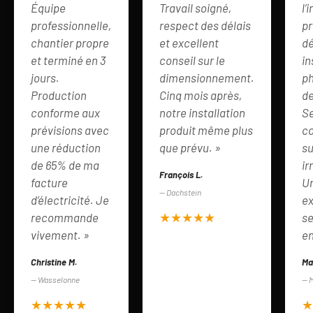
Équipe
Travail soigné,
l’
professionnelle,
respect des délais
pr
chantier propre
et excellent
d
et terminé en 3
conseil sur le
in
jours.
dimensionnement.
ph
Production
Cinq mois après,
de
conforme aux
notre installation
Se
prévisions avec
produit même plus
co
une réduction
que prévu. »
su
de 65% de ma
ir
François L.
facture
Un
— Dachstein
d’électricité. Je
ex
★★★★★
recommande
se
vivement. »
en
Christine M.
Ma
— Wasselonne
— 
★★★★★
★