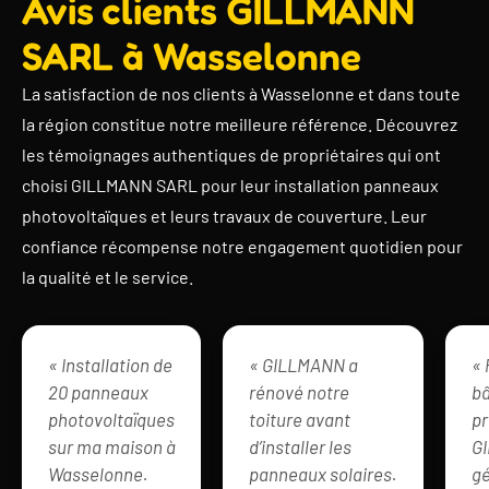
Avis clients GILLMANN
SARL à Wasselonne
La satisfaction de nos clients à Wasselonne et dans toute
la région constitue notre meilleure référence. Découvrez
les témoignages authentiques de propriétaires qui ont
choisi GILLMANN SARL pour leur installation panneaux
photovoltaïques et leurs travaux de couverture. Leur
confiance récompense notre engagement quotidien pour
la qualité et le service.
« Installation de
« GILLMANN a
« 
20 panneaux
rénové notre
b
photovoltaïques
toiture avant
pr
sur ma maison à
d’installer les
G
Wasselonne.
panneaux solaires.
g